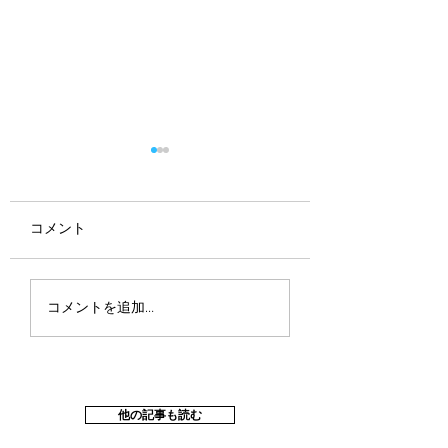
コメント
SUNGROVEに弊社代表
【ネイリスト調査
コメントを追加…
のインタビューが掲載
99%のネイリスト
されました！
「独立して良かっ
と回答。収入も大
ップ！
他の記事も読む