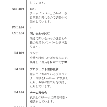
しています。
AM 11:00
1on1
チームメンバーとの1on1。各
自業務が異なるので調整や相
談をしています。
PM 12:00
↓
AM 10:30
問い合わせKPT
隔週で問い合わせの課題と今
後の対策をメンバーと振り返
ります。
PM 1:00
ランチ
会社が移転したばかりなので、
美味しいお店を探索中です🍽
PM 2:00
プロジェクト進捗更新
報告用に進めているプロジェ
クト進捗をConfluenceに更新し
たり、今後の段取りを検討し
たりしています。
PM 3:00
チーム報告会
代表とCSチームの業務報告・
相談をしています。