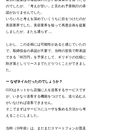
のでしたが、「考えが甘い」と言われ予算執行の承
認がおりませんでした。
いろいろと考えを深めていくうちに目をつけたのが
美容業界でした。美容業界を狙って再度企画を提案
しましたが、またも通らず...。
しかし、この企画には可能性があると感じていたの
で、取締役会の承認が不要で、当時の室長で即承認
できる「80万円」を予算として、ギリギリの仕様に
削ぎ落としリリースまでたどりつくことができまし
た。
ー なぜネイルだったのでしょうか？
O2Oはネットから店舗に人を送客するサービスです
が、いきなり送客する機能をつけても、送り込む人
がいなければ送客できません。
そこでまずはサービスにユーザを集める方法から考
えることにしました。
当時（10年前）は、まだまだスマートフォンが普及