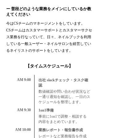
ー 普段どのような業務をメインにしているか教
えてください
今はCSチームのマネージメントをしています。
CSチームはカスタマーサポートとカスタマーサクセ
ス業務を行なっていて、日々、ネイルブックを利用
している一般ユーザー・ネイルサロンを経営してい
るネイリストのサポートをしています。
​【タイムスケジュール】
AM 9:00
出社 slackチェック・タスク確
認
数値確認や問い合わせ状況など
一通り通知を確認し、一日のス
ケジュールを整理します。
AM 9:30
1on1準備
事前に1on1で調整・相談する
内容をまとめています。
AM 10:00
業務レポート・報告書作成
レポートなど業務報告を作成