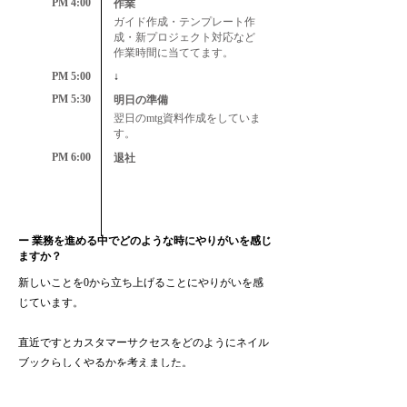
PM 4:00
作業
ガイド作成・テンプレート作
成・新プロジェクト対応など
作業時間に当ててます。
PM 5:00
↓
PM 5:30
明日の準備
翌日のmtg資料作成をしていま
す。
PM 6:00
退社
ー 業務を進める中でどのような時にやりがいを感じ
ますか？
新しいことを0から立ち上げることにやりがいを感
じています。
直近ですとカスタマーサクセスをどのようにネイル
ブックらしくやるかを考えました。
そこで「サロンサクセス」という概念を作り、ヘル
ススコアも独自の指標で構築中です。