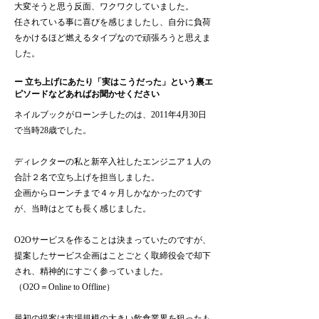
大変そうと思う反面、ワクワクしていました。
任されている事に喜びを感じましたし、自分に負荷
をかけるほど燃えるタイプなので頑張ろうと思えま
した。
ー 立ち上げにあたり「実はこうだった」という裏エ
ピソードなどあればお聞かせください
ネイルブックがローンチしたのは、2011年4月30日
で当時28歳でした。
ディレクターの私と新卒入社したエンジニア１人の
合計２名で立ち上げを担当しました。
企画からローンチまで４ヶ月しかなかったのです
が、当時はとても長く感じました。
O2Oサービスを作ることは決まっていたのですが、
提案したサービス企画はことごとく取締役会で却下
され、精神的にすごく参っていました。
（O2O＝Online to Offline）
最初の提案は市場規模の大きい飲食業界を狙ったも