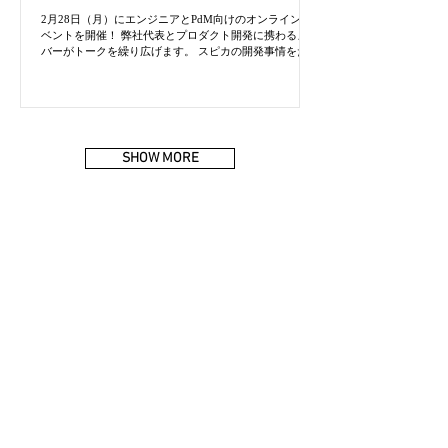
2月28日（月）にエンジニアとPdM向けのオンラインイ
ベントを開催！ 弊社代表とプロダクト開発に携わるメン
バーがトークを繰り広げます。 スピカの開発事情をたっ
ぷりお話しします！★.* ラジオ感覚で聞くだけOK＆顔
出しNGな方もビデオオフの参加OKなので、...
SHOW MORE
TOPICS
代表 note