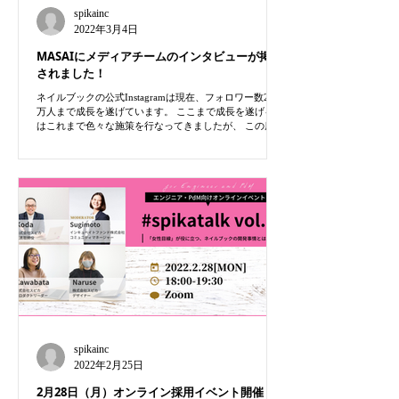
spikainc
2022年3月4日
MASAIにメディアチームのインタビューが掲載
されました！
ネイルブックの公式Instagramは現在、フォロワー数29.8
万人まで成長を遂げています。 ここまで成長を遂げるに
はこれまで色々な施策を行なってきましたが、 この度
Instagram運用支援ツール「MASAI」より、運用を担当
しているメディアチームの2人がインタビューを受...
spikainc
2022年2月25日
2月28日（月）オンライン採用イベント開催！