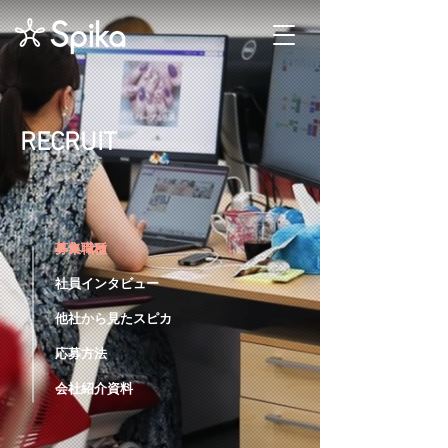
RECRUIT
募集職種
募集職種
社員インタビュー
他社から見たスピカ
応募方法
会社紹介資料