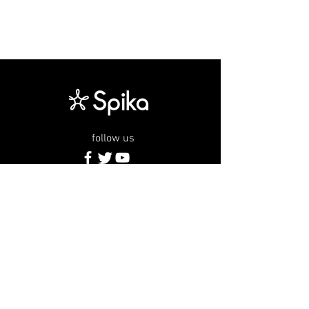
follow us
service
company
topics
ネイルブック
代表挨拶
最新情報
ヒストリー
代表 note
Spika channel
広報 note
この記事を読む
会社概要
MEDIA KIT
recruit
contact
privacy policy